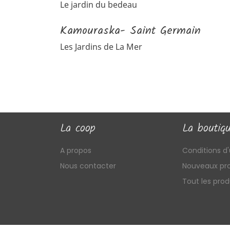
Le jardin du bedeau
Kamouraska- Saint Germain
Les Jardins de La Mer
La coop
La boutiq
A propos
Conditions d'u
Nous contacter
Nouveaux pro
Tout les prod