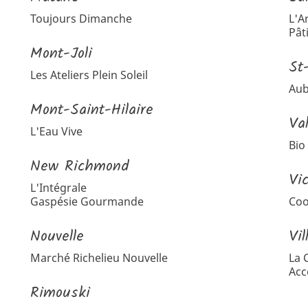
Toujours Dimanche
L'A
Pât
Mont-Joli
St
Les Ateliers Plein Soleil
Aub
Mont-Saint-Hilaire
Va
L'Eau Vive
Bio
New Richmond
Vic
L'Intégrale
Gaspésie Gourmande
Coo
Nouvelle
Vi
Marché Richelieu Nouvelle
La 
Acc
Rimouski