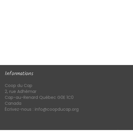
Informations
Coop du Cap
2, rue Adhémar
Cap-au-Renard Québec G0E 1C0
Canada
Écrivez-nous :
info@coopducap.org