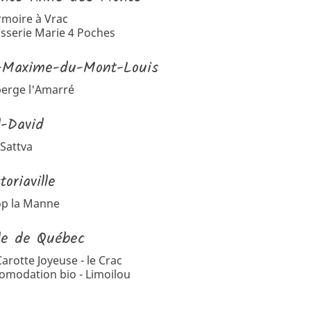
rmoire à Vrac
isserie Marie 4 Poches
-Maxime-du-Mont-Louis
erge l'Amarré
l-David
 Sattva
toriaville
p la Manne
lle de Québec
Carotte Joyeuse - le Crac
omodation bio - Limoilou