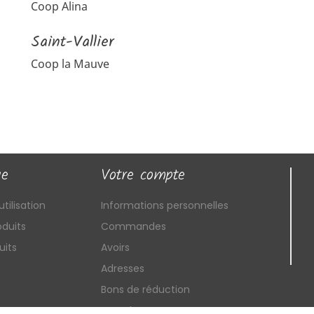
Coop Alina
Saint-Vallier
Coop la Mauve
ue
Votre compte
tilisation
Informations personnelles
duits
Commandes
uits
Avoirs
Adresses
Bons de réduction
Mes alertes