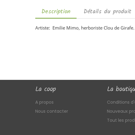
Description
Détails du produit
Artiste: Emilie Mimo, herboriste Clou de Girafe
La coop
La boutiq
A propos
Conditions d'u
Nous contacter
Nouveaux pro
Tout les prod