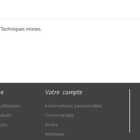
. Techniques mixtes.
ue
Votre compte
tilisation
Informations personnelles
duits
Commandes
uits
Avoirs
Adresses