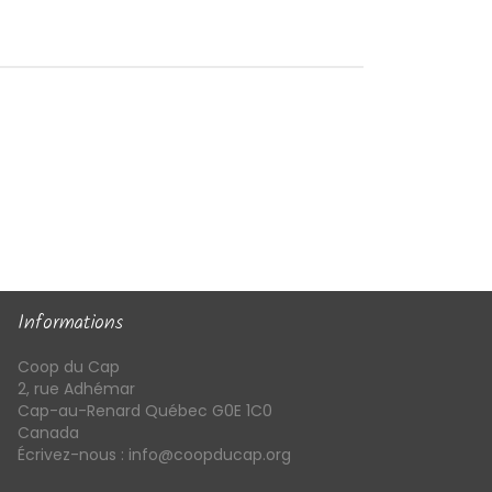
Informations
Coop du Cap
2, rue Adhémar
Cap-au-Renard Québec G0E 1C0
Canada
Écrivez-nous :
info@coopducap.org