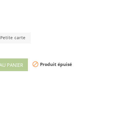
Petite carte

Produit épuisé
AU PANIER