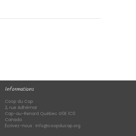
Informations
Coop du Cap
2, rue Adhémar
Cap-au-Renard Québec G0E 1C0
Canada
Écrivez-nous :
info@coopducap.org