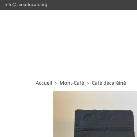
info@coopducap.org
Accueil
Mont-Café
Café décaféiné