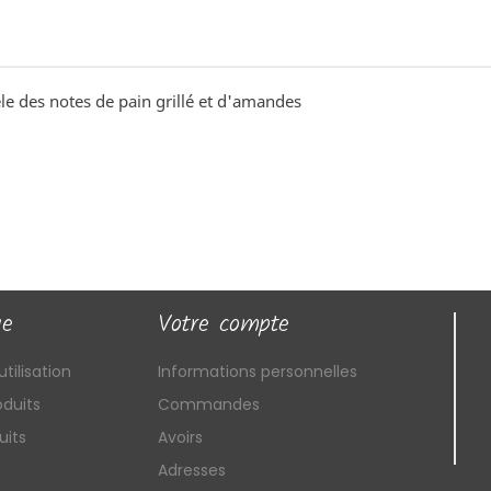
èle des notes de pain grillé et d'amandes
ue
Votre compte
tilisation
Informations personnelles
duits
Commandes
uits
Avoirs
Adresses