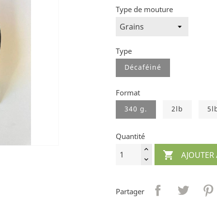
Type de mouture
Type
Décaféiné
Format
340 g.
2lb
5l
Quantité

AJOUTER 
Partager