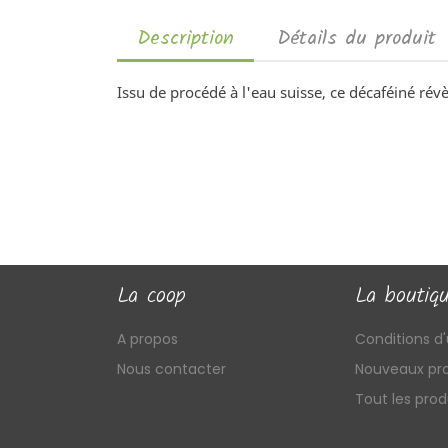
Description
Détails du produit
Issu de procédé à l'eau suisse, ce décaféiné rév
La coop
La boutiq
A propos
Conditions d'u
Nous contacter
Nouveaux pro
Tout les prod